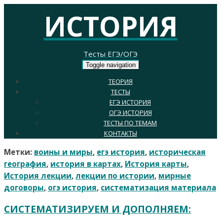
ИСТОРИЯ
Тесты ЕГЭ/ОГЭ
Toggle navigation
ТЕОРИЯ
ТЕСТЫ
ЕГЭ ИСТОРИЯ
ОГЭ ИСТОРИЯ
ТЕСТЫ ПО ТЕМАМ
КОНТАКТЫ
Метки:
воины и миры
,
егэ история
,
историческая
география
,
история в картах
,
История карты
,
История лекции
,
лекции по истории
,
мирные
договоры
,
огэ история
,
систематизация материала
СИСТЕМАТИЗИРУЕМ И ДОПОЛНЯЕМ: