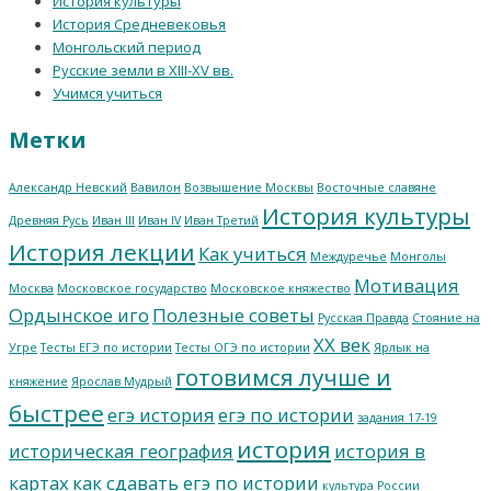
История культуры
История Средневековья
Монгольский период
Русские земли в XIII-XV вв.
Учимся учиться
Метки
Александр Невский
Вавилон
Возвышение Москвы
Восточные славяне
История культуры
Древняя Русь
Иван III
Иван IV
Иван Третий
История лекции
Как учиться
Междуречье
Монголы
Мотивация
Москва
Московское государство
Московское княжество
Ордынское иго
Полезные советы
Русская Правда
Стояние на
ХХ век
Угре
Тесты ЕГЭ по истории
Тесты ОГЭ по истории
Ярлык на
готовимся лучше и
княжение
Ярослав Мудрый
быстрее
егэ история
егэ по истории
задания 17-19
история
историческая география
история в
картах
как сдавать егэ по истории
культура России