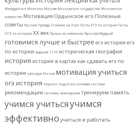
культуры
История лекции
Как учиться
Междуречье
Монголы
Москва
Московское государство
Московское
Мотивация
Ордынское иго
Полезные
княжество
советы
Русская Правда
Стояние на Угре
Тесты ЕГЭ по истории
Тесты
ХХ век
ОГЭ по истории
Ярлык на княжение
Ярослав Мудрый
готовимся лучше и быстрее
егэ история
егэ
по истории
историческая география
задания 17-19
история
история в картах
как сдавать егэ по
мотивация учиться
истории
культура России
огэ история
перелог
подсечно-огневая система
рекомендации
тренируем память
системы земледелия
учимся
учимся учиться
эффективно
учиться и работать